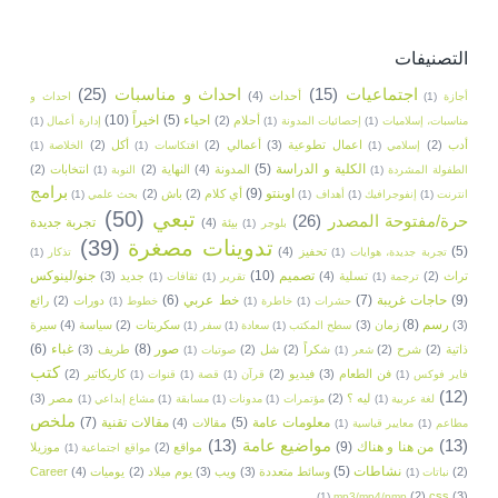
التصنيفات
اجتماعيات
(15)
احداث و مناسبات
(25)
أحداث
(4)
أجازة
(1)
احداث و
احياء
(5)
اخيراً
(10)
أحلام
(2)
مناسبات، إسلاميات
(1)
إحصائيات المدونة
(1)
إدارة أعمال
(1)
أدب
(2)
اعمال تطوعية
(3)
أعمالي
(2)
أكل
(2)
إسلامي
(1)
افتكاسات
(1)
الخلاصة
(1)
الكلية و الدراسة
(5)
المدونة
(4)
النهاية
(2)
انتخابات
(2)
الطفولة المشردة
(1)
النوبة
(1)
برامج
اوبنتو
(9)
أي كلام
(2)
باش
(2)
انترنت
(1)
إنفوجرافيك
(1)
أهداف
(1)
بحث علمي
(1)
تبعي
(50)
حرة/مفتوحة المصدر
(26)
تجربة جديدة
بيئة
(4)
بلوجر
(1)
تدوينات مصغرة
(39)
(5)
تحفيز
(4)
تجربة جديدة، هوايات
(1)
تذكار
(1)
تصميم
(10)
جنو/لينوكس
تراث
(2)
تسلية
(4)
جديد
(3)
ترجمة
(1)
تقرير
(1)
ثقافات
(1)
(9)
حاجات غريبة
(7)
خط عربي
(6)
دورات
(2)
رائع
حشرات
(1)
خاطرة
(1)
خطوط
(1)
رسم
(8)
(3)
زمان
(3)
سكربتات
(2)
سياسة
(4)
سيرة
سطح المكتب
(1)
سعادة
(1)
سفر
(1)
صور
(8)
غباء
(6)
ذاتية
(2)
شرح
(2)
شكراً
(2)
شل
(2)
طريف
(3)
شعر
(1)
صوتيات
(1)
كتب
فن الطعام
(3)
فيديو
(2)
كاريكاتير
(2)
فاير فوكس
(1)
قرآن
(1)
قصة
(1)
قنوات
(1)
(12)
ليه ؟
(2)
مصر
(3)
لغة عربية
(1)
مؤتمرات
(1)
مدونات
(1)
مسابقة
(1)
مشاع إبداعي
(1)
ملخص
معلومات عامة
(5)
مقالات تقنية
(7)
مقالات
(4)
مطاعم
(1)
معايير قياسية
(1)
(13)
مواضيع عامة
(13)
من هنا و هناك
(9)
مواقع
(2)
موزيلا
مواقع اجتماعية
(1)
نشاطات
(5)
(2)
وسائط متعددة
(3)
ويب
(3)
يوم ميلاد
(2)
يوميات
(4)
Career
نباتات
(1)
(2)
css
(3)
(1)
mp3/mp4/pmp