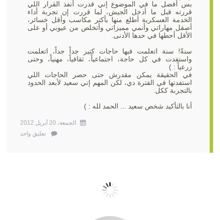
بس أفضل ما في الموضوع إني قدرت أنفذ القرار اللي
قررته قبل ما أدخل الجيش، لما قررت إن تجربة أداء
الخدمة العسكرية أطلع منها بأكتر مكاسب وأقل خسائر،
أصقل مهاراتي وأنمي مميزاتي وأتخلص من عيوبي أو على
الأقل أحطها في حدها الأدنى.
سنةّ! سنة اتعلمت فيها حاجات كتير جداً جداً، اتعلمت
واستفدت في كل حاجة، اجتماعياً، ثقافياً، مهنياً، وحتى
زرعياً : )
في الحقيقة يمكن مقدرش حتى حصر الحاجات اللي
استفدتها في الفترة دي، لكن المهم إني سعيد لأبعد الحدود
بالتجربة ككل.
أنا بالتأكيد شخص سعيد ... الحمد لله : )
الجمعة، 20 أبريل 2012
تعليق واحد