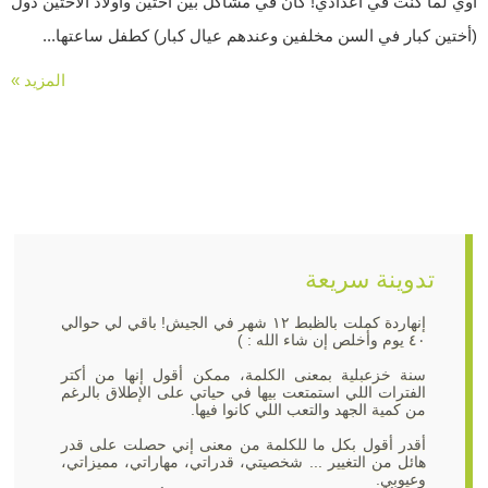
أوي لما كنت في اعدادي! كان في مشاكل بين أختين وأولاد الأختين دول
(أختين كبار في السن مخلفين وعندهم عيال كبار) كطفل ساعتها...
المزيد »
تدوينة سريعة
إنهاردة كملت بالظبط ١٢ شهر في الجيش! باقي لي حوالي
٤٠ يوم وأخلص إن شاء الله : )
سنة خزعبلية بمعنى الكلمة، ممكن أقول إنها من أكتر
الفترات اللي استمتعت بيها في حياتي على الإطلاق بالرغم
من كمية الجهد والتعب اللي كانوا فيها.
أقدر أقول بكل ما للكلمة من معنى إني حصلت على قدر
هائل من التغيير ... شخصيتي، قدراتي، مهاراتي، مميزاتي،
وعيوبي.