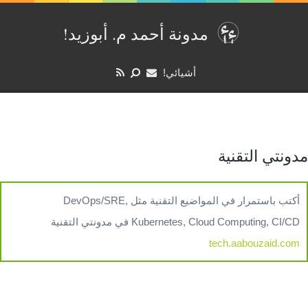
مدونة أحمد م. أبوزيد‏‫!‏
أشيائي!
مدونتي التقنية
أكتب باستمرار في المواضيع التقنية مثل DevOps/SRE,
Kubernetes, Cloud Computing, CI/CD في مدونتي التقنية
tech.aabouzaid.com