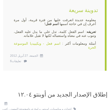
تدوينة سريعة
معلومة جديدة اتعرفت عليها من فترة قريبة، أول مرة
أعرف إن في حاجة اسمها
اسم فعل
!
تعريفه
: اسم الفعل كلمة، تدل على ما يدل عليه الفعل،
وتنوب عنه في معناه واستعماله لكنها لا تقبل علاماته.
أمثلة ومعلومات أكتر :
اسم فعل - ويكيبيديا الموسوعة
الحرة
الجمعة، 27 أبريل 2012
تعليقات6
إطلاق الإصدار الجديد من أوبنتو ١٢.٠٤
احداث و مناسبات
،
اوبنتو
،
برامج حرة/مفتوحة المصدر
،
كتب