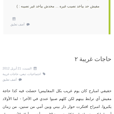
مفيش حد بياخد نصيب غيره ... محدش بياخد غير نصيبه : )
أضف تعليق
حاجات غريبة ٢
السبت، 21 أبريل 2012
اجتماعيات
،
تبعي
،
حاجات غريبة
أضف تعليق
حقيقي امبارح كان يوم غريب بكل المقاييس! حصلت فيه كذا حاجة
مفيش أي ترابط بينهم لكن كلهم صبوا عندي في الآخر! - لما الأولاد
يكبروا. امبراح افتكرت حوار دار بيني وبين أمي من سنين، من زمان