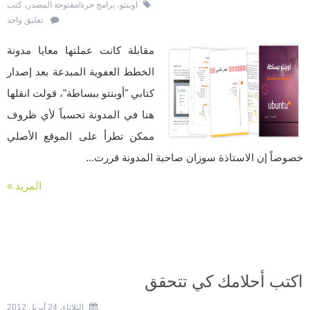
اوبنتو
،
برامج حرة/مفتوحة المصدر
،
كتب
تعليق واحد
مقابلة كانت عملتها معايا مدونة
الخطط العفوية المبدعة بعد إصدار
كتابي "أوبنتو ببساطة"، قولت انقلها
هنا في المدونة تحسباً لأي ظروف
ممكن تطرأ على الموقع الأصلي
خصوصاً إن الاستاذة سوزان صاحبة المدونة قررت...
المزيد »
اكتب أحلامك كي تتحقق
الثلاثاء، 24 أبريل 2012