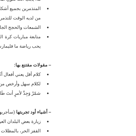
المتذمرين بجميع أشكال
من لديه الوقت للتذمر 
الشمعات والحجج الجاهز
متابعة مباريات كرة ال
يحب رياضة ما فليمارسها فعلا!
– مقولات مقتنع بها:
كلام أقل يعني أفعال أك
لكلام سهل وأرخص من ا
شمّرْ وَجِدَّ لأمرٍ أنتَ طَا
– أشياء أود تجربتها
(سأجربها 
زيارة بعض البلدان العرب
القفز الحر، بالمظلات وبحبل