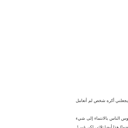
ء يجعلني أكره شخص لم أتعامل
وس الناس بالانتماء إلى شيء
ها) هذا أيضا ثلاثي لكن غبي!