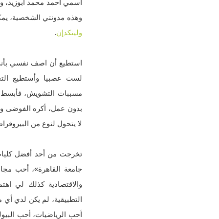
وهذه مدونتي الشخصية، يمكن
ولينكدإن
.
استطيع أن اصف نفسي بأني 
لست عصبيا وأستطيع التح
مسببات التشويش، فأبسط الأ
بدون عمل، أكره الفوضى وأه
لا يتحول لنوع من البيروقراط
تخرجت من أحد أفضل كليات
جامعة القاهرة»، أحب مجالي
والاقتصادية كذلك لي اهتما
التطبيقية، لم يكن لدي أي مش
أحب الرياضيات، أحب البيولو