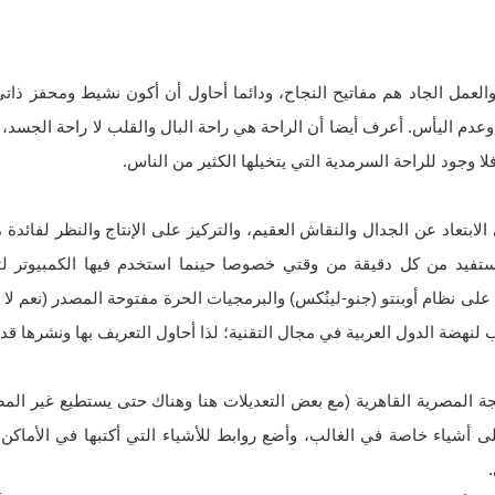
رة والعمل الجاد هم مفاتيح النجاح، ودائما أحاول أن أكون نشيط ومحفز ذ
 وعدم اليأس. أعرف أيضا أن الراحة هي راحة البال والقلب لا راحة الجسد، 
ا وجود للراحة السرمدية التي يتخيلها الكثير من الناس.
ابتعاد عن الجدال والنقاش العقيم، والتركيز على الإنتاج والنظر لفائدة 
تفيد من كل دقيقة من وقتي خصوصا حينما استخدم فيها الكمبيوتر ل
على نظام أوبنتو (جنو-لينُكس) والبرمجيات الحرة مفتوحة المصدر (نعم لا
 لنهضة الدول العربية في مجال التقنية؛ لذا أحاول التعريف بها ونشرها قد
جة المصرية القاهرية (مع بعض التعديلات هنا وهناك حتى يستطيع غير المص
أشياء خاصة في الغالب، وأضع روابط للأشياء التي أكتبها في الأماكن 