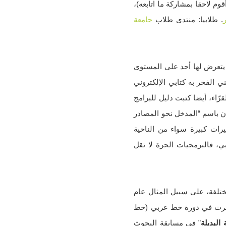
ر خلاصات rss عبر جوجل ريدر (ربما قد أقوم لاحقا بمشاركة ما اتابعه)،
. طلابيا: منتدى طلاب
جامعة
 يتعرض لها أحد على المستوى
 الفخر به كتابي الإلكتروني
رّاء، أيضا كتبت دليل للبرامج
ان باسم “المدخل نحو المصادر
رات كبيرة سواء من الناحية
ي، فالبرمجيات الحرة لا تقل
ختلفة، على سبيل المثال عام
شهادة تقدير من جمعية رسالة لمشاركتي الفعالة في يوم الكساء، عام ٢٠٠٩ حضرت في دورة خط عربي (خط
 البديلة
” في مسابقة البحوث