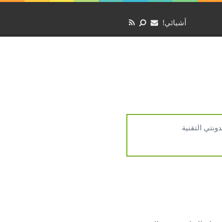
أشيائي!