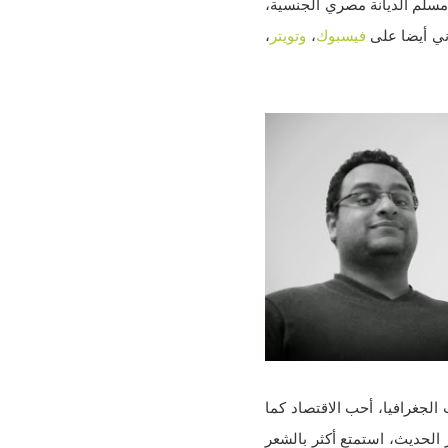
حمد محمد أبوزيد، ولدت في ٢١\٥\١٩٨٩، تخرجت من كلية الحقوق جامعة القاهرة دفعة ٢٠١٠، مسلم الديانة مصري الجنسية،
ني أيضا على
فيس​بوك
،
وتويتر
،
 الجغرافيا، أحب الاقتصاد كما
 الحديث، استمتع أكثر بالشعر