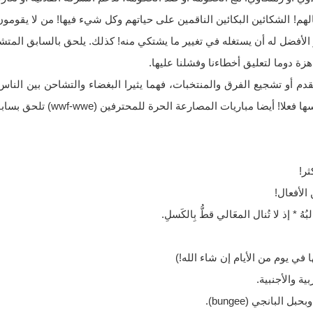
هم! الشكائين البكائين الناقمين على حياتهم وكل شيء فيها! من لا يقومون 
الأفضل له أن يستغله في تغيير ما يشتكي منه! كذلك. يلحق بالسابق المتش
ة دوما لتعليق أخطاءنا وفشلنا عليها.
قدم أو تشجيع الفرق والمنتخبات، فهما يثيرا البغضاء والتشاحن بين الناس،
 أيضا مباريات المصارعة الحرة للمحترفين (wwf-wwe) تلحق بسابقتها.
ثر!
لأفعال!
لبُهُ * إذ لا تُنال المعَالي قطُّ بِالكَسلِ.
في يوم من الأيام إن شاء الله!)
ية والأجنبية.
 البانجي (bungee).