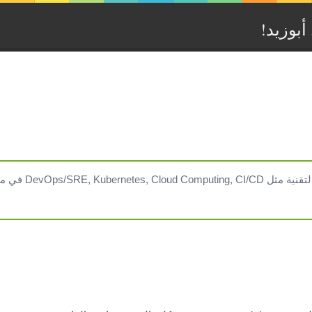
بوزيد‏!‏
DevOps/SRE في مدونتي التقنية