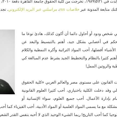
اسمي أ
ك متابعة المدونة عبر
خلاصات rss
،
مراسلتي عبر البريد الإلكتروني
. تجد
شخص ودود أو أحاول دائما أن أكون كذلك، هادئ نوعا ما
كم في أعصابي بشكل جيد، أهتم بالتبسيط والبعد عن
شياء أفضلها، أحب المواد التراثية وأكره النمطية والكلام
تم كثيرا بالنظام والتخطيط الجيد بشرط عدم المبالغة كي
ية والروتين الممل!
 القانون على مستوى مصر والعالم العربي «كلية الحقوق
 وقد دخلت الكلية باختياري، أحب كثيرا العلوم القانونية
م بإدارة الأعمال. أحب جميع العلوم، سواء الإنسانية أو
كلة مع ما يسمى المواد العلمية أو المواد الأدبية، أحب الفيزياء كما أحب
جيا كما أحب التاريخ! ربما الشيء الوحيد الذي لا أحبه بنفس القدر الشعر