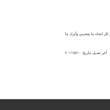
ل اتجاه ما يعجبني وأترك ما
آخر تعديل بتاريخ: ١٠\٥\٢٠١١