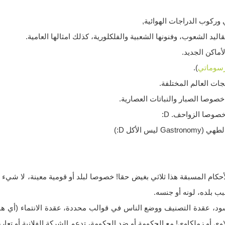
ركوب الدراجات الهوائية,
ليد الشعوب، وفنونها الشعبية والفلكلورية، كذلك امثالها العامية.
ماكن الجديد.
رسوماتي
).
ات العالم المختلفة.
 خصوصا الصبار والنباتات العصارية.
صوصا الزواحف. D:
يس الأكل D:)
أحكام المسبقة هذا ثلاثي بغيض حقا! خصوصا لبلد أو قومية معينة، لا شي
ب بلده، لونه أو جنسه.
سود، عقدة التصنيف ووضع الناس في قوالب محددة، عقدة الانتماء (أي ه
وي أو زملكاوي! مع الحكومة أو ضد الحكومة، تدعم الشركة الفلانية أو تعارض