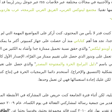
أتابع عدد من المواقع العربية والأجنبية في مجالات مختلفة عب
ها تقنيا:
مجتمع لينوكس العربي
،
الفريق العربي للبرمجة
،
عرب هاردوير
.
ية كتبت قدر لا بأس من المحتوى، كنت أركز على المواضيع المهمة التي لم
 جدا، تجد هنا أهم
كتاباتي
منذ أن حصلت على جهاز كمبيوتر. أكتر ما يمكنني
أوبنتو لينُكس
” والذي حقق نسبة تحميل ممتازة جدا وأشاد به الكثير من الق
تعمل على وندوز الذي حصل على تقييم ممتاز من القرّاء، الإصدار الأول ك
ني باسم “
دليل البرامج الحرة والمفتوحة المصدر
” والذي حصل على تغيي
شكلية (التنسيق والإخراج). أستخدم دائما البرمجيات الحرة في إنتاج كتب
 لكن عليك إجادة استعمالها فهي لن تعمل وحدها.
لية، لكن أثناء فترة الجامعة كنت حريص على المشاركة في الأنشطة الم
٢٠٠٧ حصلت على 
مجموعة بحثية، وقدمنا بحثنا عن “
الطاقة