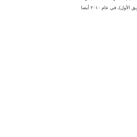
العلمية على مستوى جامعة القاهرة، والحمد لله حققنا المركز الثالث (فقط بفارق أربع نقاط عن الفريق الأول)، في عام ٢٠١٠ أيضا