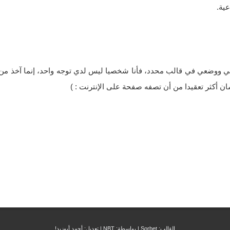
ية.
يفي ووضعي في قالب محدد، فأنا شخصيا ليس لدي توجه واحد، إنما آخذ من ك
سان أكثر تعقيدا من أن تصفه صفحة على الإنترنت : )
القالب:
Sorbet
| بواسطة:
NBT
| تعديل:
أحمد أبوزيد!