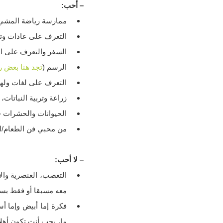
– أحب:
ممارسة رياضة المشي و
التعرف على عادات وتقا
السفر والتعرف على الأ
الرسم (
تجد هنا بعض 
التعرف على لغات ولهج
زراعة وتربية النباتات،
الحيوانات والحشرات خ
من محبي فن الطعام/الطهي (Gastronomy ل
– لا أحب:
التعصب، العنصرية وال
معه مسبقا أو فقط بسب
فكرة إما أبيض وإما أ
ما، يجب أنت تكون أهلا