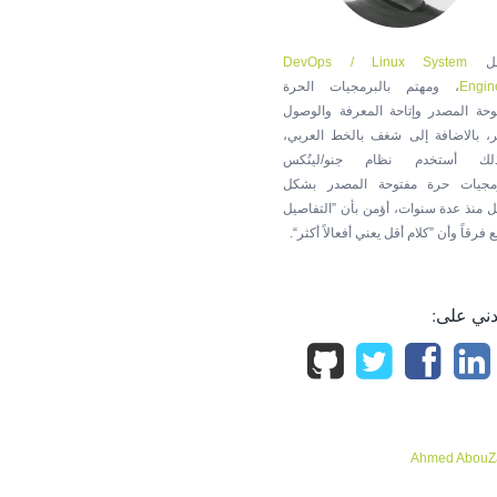
مل
DevOps / Linux System
Engin
، ومهتم بالبرمجيات الحرة
وحة المصدر وإتاحة المعرفة والوصول
ر، بالاضافة إلى شغف بالخط العربي،
لك أستخدم نظام جنو/لينُكس
مجيات حرة مفتوحة المصدر بشكل
ل منذ عدة سنوات، أؤمن بأن ”التفاصيل
 فرقاً وأن ”كلام أقل يعني أفعالاً أكثر“.
ني على:
Ahmed AbouZ