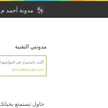
مدونة أحمد م. أ‫
مدونتي التقنية
أكتب باستمرار في المواضيع التقنية مثل , Kubernetes, Cloud Computing, CI/CD
tech.aabouzaid.com
حاول تستمتع بحياتك 