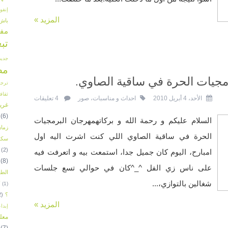
إنفو
المزيد »
باش
مفت
تب
جديد
مص
جيات الحرة في ساقية الصاوي.
ترجم
ثقاف
الأحد، 4 أبريل 2010
احداث و مناسبات
،
صور
4 تعليقات
غريب
(6)
السلام عليكم و رحمة الله و بركاتهمهرجان البرمجيات
زما
الحرة في ساقية الصاوي اللي كنت اشرت اليه اول
سكر
(2)
امبارح، اليوم كان جميل جدا، استمعت بيه و اتعرفت فيه
(8)
على ناس زي الفل ^_^كان في حوالي تسع جلسات
الطع
شغالين بالتوازي،...
(1)
؟
2)
المزيد »
إبدا
معل
(7)