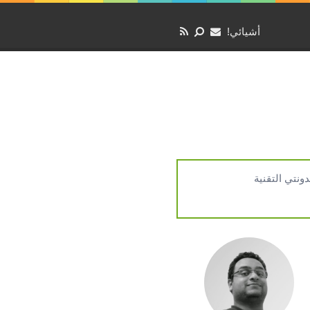
أشيائي!