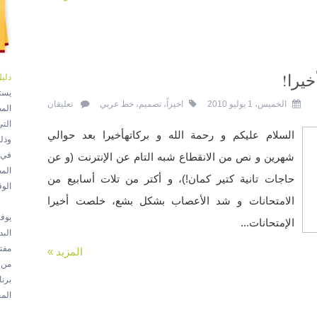
يرا!
دلي
يست
الخميس، 1 يوليو 2010
اخيراً
،
تصميم
،
خط عربي
تعليقان
الت
السلام عليكم و رحمة الله و بركاتهأخيرا بعد حوالي
وذل
في 
شهرين و نص من الانقطاع شبه التام عن الإنترنت (و عن
الم
حاجات تانية كتير كمان!)، و أكتر من تلات أسابيع من
الو
الامتحانات و شد الأعصاب بشكل بشع، خلصت أخيرا
يوف
الإمتحانات...
الب
مفت
المزيد »
برن
الم