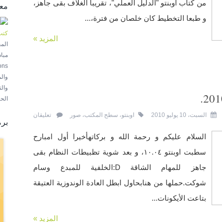
من كتاب أوبنتو "الدليل العملي"، تقريبا الغلاف بقى جاهز،
مع
و طبعا التخطيط كان خلصان من فترة،...
كتب
المزيد »
الم
ons
وال
وال
الحر
السبت، 10 يوليو 2010
اوبنتو
،
سطح المكتب
،
صور
تعليقان
برم
السلام عليكم و رحمة الله و بركاتهأخيرا أول امبارح
سطبت اوبنتو ١٠.٠٤، و بعد شوية تظبيطات النظام بقى
جاهز للمهام الشاقة D:الخلفية للمبدع وسام
شوكت.حملها من هنابحاول ابطل العادة الوندوزية العتيقة
بتاعت الأيكونات...
المزيد »