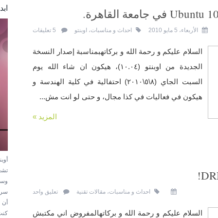
ابد
الأربعاء، 5 مايو 2010
احداث و مناسبات
،
اوبنتو
5 تعليقات
السلام عليكم و رحمة الله و بركاتهبمناسبة إصدار النسخة
الجديدة من اوبنتو (١٠.٠٤)، هيكون ان شاء الله يوم
السبت الجاي (٨\٥\٢٠١٠) احتفالية في كلية الهندسة و
هيكون في فعاليات في كذا مجال، و حتى لو انت مش...
المزيد »
أوب
تشغ
وسه
سري
احداث و مناسبات
،
مقالات تقنية
تعليق واحد
أن 
السلام عليكم و رحمة الله و بركاتهالمفروض اني مكتبش
كنت