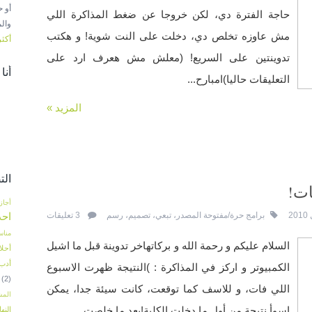
أو 
حاجة الفترة دي، لكن خروجا عن ضغط المذاكرة اللي
والم
مش عاوزه تخلص دي، دخلت على النت شوية! و هكتب
أكثر
تدوينتين على السريع! (معلش مش هعرف ارد على
أنا
التعليقات حاليا)امبارح...
المزيد »
الت
ات!
أجاز
اح
برامج حرة/مفتوحة المصدر
،
تبعي
،
تصميم
،
رسم
3 تعليقات
مناس
السلام عليكم و رحمة الله و بركاتهاخر تدوينة قبل ما اشيل
أحلا
أدب
الكمبيوتر و اركز في المذاكرة : )النتيجة ظهرت الاسبوع
(2)
اللي فات، و للاسف كما توقعت، كانت سيئة جدا، يمكن
المش
اسوأ نتيجة من أول ما دخلت الكلية!بعد ما خلصت...
النها