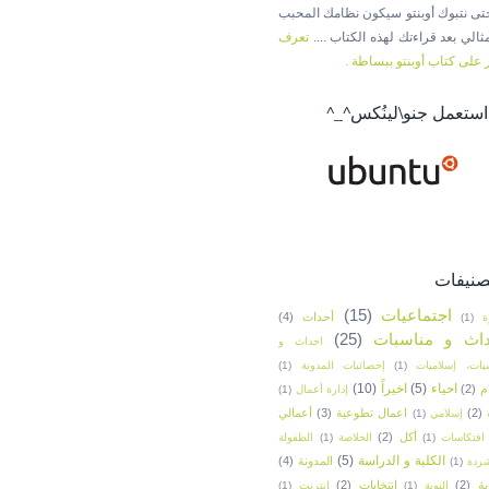
حتى نتبوك أوبنتو سيكون نظامك المحبب
ثالي بعد قراءتك لهذه الكتاب ....
تعرف
 على كتاب أوبنتو ببساطة .
 استعمل جنو\لينُكس^_^
صنيفات
اجتماعيات
(15)
أحداث
(4)
ة
(1)
داث و مناسبات
(25)
احداث و
بات، إسلاميات
(1)
إحصائيات المدونة
(1)
احياء
(5)
اخيراً
(10)
م
(2)
إدارة أعمال
(1)
(2)
اعمال تطوعية
(3)
أعمالي
إسلامي
(1)
أكل
(2)
افتكاسات
(1)
الخلاصة
(1)
الطفولة
الكلية و الدراسة
(5)
المدونة
(4)
ردة
(1)
ية
(2)
انتخابات
(2)
النوبة
(1)
انترنت
(1)