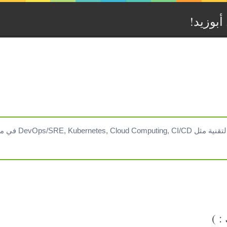
بوزيد‏!‏
DevOps/SRE في مدونتي التقنية
: )