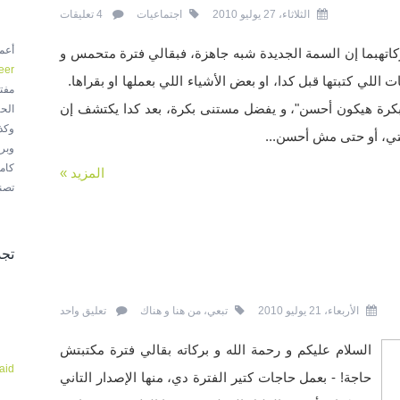
الثلاثاء، 27 يوليو 2010
اجتماعيات
4 تعليقات
أع
ركاتهبما إن السمة الجديدة شبه جاهزة، فبقالي فترة متحمس و
eer
 اللي كتبتها قبل كدا، او بعض الأشياء اللي بعملها او بقراها.
مفت
كرة هيكون أحسن"، و يفضل مستنى بكرة، بعد كدا يكتشف إن
الح
وكذ
ي، أو حتى مش أحسن...
وبر
كام
المزيد »
تصنع
تجد
الأربعاء، 21 يوليو 2010
تبعي
،
من هنا و هناك
تعليق واحد
السلام عليكم و رحمة الله و بركاته بقالي فترة مكتبتش
aid
حاجة! - بعمل حاجات كتير الفترة دي، منها الإصدار التاني