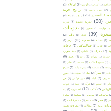
اوبنتو
(9)
أي كلام
(2)
جرافيك
(1)
أهداف
(1)
برامج حرة/
(2)
بحث علمي
(1)
وحة المصدر
(26)
بيئة
(4)
بلوجر
(1)
عي
(50)
تجربة جديدة
(5)
تجربة
تدوينات
تحفيز
(4)
ة، هوايات
(1)
غرة
(39)
تراث
(2)
تذكار
(1)
تصميم
(10)
تسلية
(4)
ة
(1)
تقرير
(1)
جنو/لينوكس
(9)
حاجات
جديد
(3)
ات
(1)
ة
(7)
خط عربي
حشرات
(1)
خاطرة
(1)
رسم
(8)
دورات
(2)
رائع
(3)
خطوط
(1)
ن
(3)
سطح المكتب
(1)
سعادة
(1)
سفر
(1)
بتات
(2)
سياسة
(4)
سيرة ذاتية
(2)
شرح
صور
شكراً
(2)
شل
(2)
شعر
(1)
صوتيات
(1)
غباء
(6)
طريف
(3)
فن
فاير فوكس
(1)
ام
(3)
فيديو
(2)
قرآن
(1)
قصة
(1)
قنوات
كتب
(12)
كاريكاتير
(2)
ليه
لغة عربية
(1)
(
مؤتمرات
(1)
مدونات
(1)
مسابقة
(1)
مشاع
مصر
(3)
عي
(1)
مطاعم
(1)
معايير قياسية
(1)
ومات عامة
(5)
مقالات تقنية
مقالات
(4)
ملخص
(13)
من هنا و هناك
(9)