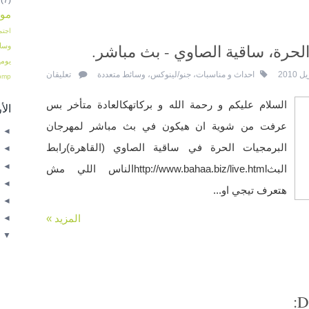
موا
اجتم
لحرة، ساقية الصاوي - بث مباشر.
وسا
يومي
احداث و مناسبات
،
جنو/لينوكس
،
وسائط متعددة
تعليقان
pmp
السلام عليكم و رحمة الله و بركاتهكالعادة متأخر بس
ال
عرفت من شوية ان هيكون في بث مباشر لمهرجان
◄
البرمجيات الحرة في ساقية الصاوي (القاهرة)رابط
◄
◄
البثhttp://www.bahaa.biz/live.htmlالناس اللي مش
◄
هتعرف تيجي او...
◄
المزيد »
◄
▼
◄
◄
◄
◄