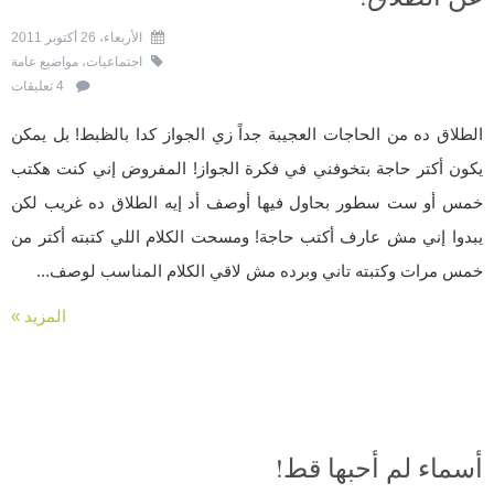
الأربعاء، 26 أكتوبر 2011
اجتماعيات
،
مواضيع عامة
4 تعليقات
الطلاق ده من الحاجات العجيبة جداً زي الجواز كدا بالظبط! بل يمكن
يكون أكتر حاجة بتخوفني في فكرة الجواز! المفروض إني كنت هكتب
خمس أو ست سطور بحاول فيها أوصف أد إيه الطلاق ده غريب لكن
يبدوا إني مش عارف أكتب حاجة! ومسحت الكلام اللي كتبته أكتر من
خمس مرات وكتبته تاني وبرده مش لاقي الكلام المناسب لوصف...
المزيد »
أسماء لم أحبها قط!