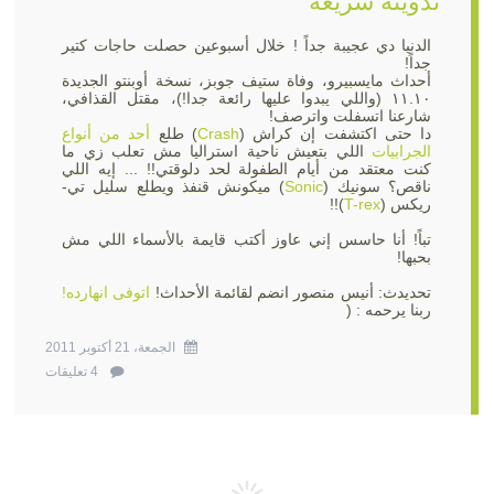
تدوينة سريعة
الدنيا دي عجيبة جداً ! خلال أسبوعين حصلت حاجات كتير
جداً!
أحداث مايسبيرو، وفاة ستيف جوبز، نسخة أوبنتو الجديدة
١١.١٠ (واللي يبدوا عليها رائعة جدا!)، مقتل القذافي،
شارعنا اتسفلت واترصف!
دا حتى اكتشفت إن كراش (
Crash
) طلع
أحد من أنواع
الجرابيات
اللي بتعيش ناحية استراليا مش تعلب زي ما
كنت معتقد من أيام الطفولة لحد دلوقتي!! ... إيه اللي
ناقص؟ سونيك (
Sonic
) ميكونش قنفذ ويطلع سليل تي-
ريكس (
T-rex
)!!
تباً! أنا حاسس إني عاوز أكتب قايمة بالأسماء اللي مش
بحبها!
تحديدث: أنيس منصور انضم لقائمة الأحداث!
اتوفى انهارده!
ربنا يرحمه : (
الجمعة، 21 أكتوبر 2011
4 تعليقات