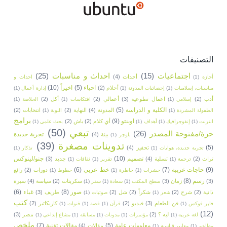
التصنيفات
اجتماعيات
(15)
احداث و مناسبات
(25)
أحداث
(4)
أجازة
(1)
احداث و
احياء
(5)
اخيراً
(10)
أحلام
(2)
مناسبات، إسلاميات
(1)
إحصائيات المدونة
(1)
إدارة أعمال
(1)
أدب
(2)
اعمال تطوعية
(3)
أعمالي
(2)
أكل
(2)
إسلامي
(1)
افتكاسات
(1)
الخلاصة
(1)
الكلية و الدراسة
(5)
المدونة
(4)
النهاية
(2)
انتخابات
(2)
الطفولة المشردة
(1)
النوبة
(1)
برامج
اوبنتو
(9)
أي كلام
(2)
باش
(2)
انترنت
(1)
إنفوجرافيك
(1)
أهداف
(1)
بحث علمي
(1)
تبعي
(50)
حرة/مفتوحة المصدر
(26)
تجربة جديدة
بيئة
(4)
بلوجر
(1)
تدوينات مصغرة
(39)
(5)
تحفيز
(4)
تجربة جديدة، هوايات
(1)
تذكار
(1)
تصميم
(10)
جنو/لينوكس
تراث
(2)
تسلية
(4)
جديد
(3)
ترجمة
(1)
تقرير
(1)
ثقافات
(1)
(9)
حاجات غريبة
(7)
خط عربي
(6)
دورات
(2)
رائع
حشرات
(1)
خاطرة
(1)
خطوط
(1)
رسم
(8)
(3)
زمان
(3)
سكربتات
(2)
سياسة
(4)
سيرة
سطح المكتب
(1)
سعادة
(1)
سفر
(1)
صور
(8)
غباء
(6)
ذاتية
(2)
شرح
(2)
شكراً
(2)
شل
(2)
طريف
(3)
شعر
(1)
صوتيات
(1)
كتب
فن الطعام
(3)
فيديو
(2)
كاريكاتير
(2)
فاير فوكس
(1)
قرآن
(1)
قصة
(1)
قنوات
(1)
(12)
ليه ؟
(2)
مصر
(3)
لغة عربية
(1)
مؤتمرات
(1)
مدونات
(1)
مسابقة
(1)
مشاع إبداعي
(1)
ملخص
معلومات عامة
(5)
مقالات تقنية
(7)
مقالات
(4)
مطاعم
(1)
معايير قياسية
(1)