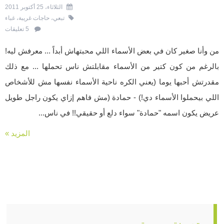
الثلاثاء، 25 أكتوبر 2011
تبعي
،
حاجات غريبة
،
غباء
5 تعليقات
من وأنا صغير كان في بعض الأسماء اللي محبتهاش أبداً ... معرفش ليه!
بالرغم من كون كتير من الأسماء مقابلتش ناس تحملها ... مع ذلك
مقدرتش أحبها يوما (يعني الكره ناحية الأسماء نفسها مش للأشخاص
اللي بيحملوا الأسماء دي!) - حمادة (مش فاهم إزاي يكون راجل طويل
عريض يكون اسمه "حمادة" سواء دلع أو حقيقي!! في ناس...
المزيد »