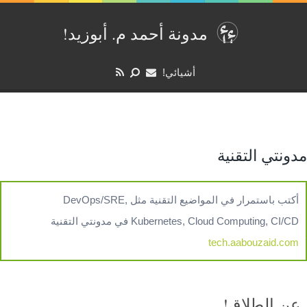
مدونة أحمد م. أبوزيد‏‫!‏
أشيائي!
مدونتي التقنية
أكتب باستمرار في المواضيع التقنية مثل DevOps/SRE,
Kubernetes, Cloud Computing, CI/CD في مدونتي التقنية
tech.aabouzaid.com
عن الطلاق!