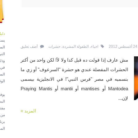
دلي
يست
احياء
،
الطفولة المشردة
،
حشرات
أضف تعليق
الت
مش عارف إذا قولت ده قبل كدا ولا ﻷ! لكن واحد من أكتر
وذل
في 
الحشرات المفضلة عندي هو حشرة "السرعوف" أو زي ما
الم
بنسميه في مصر "فرس النبي"! في الانجليزية بيسمى
الو
Mantodea أو mantises أو mantii أو Praying Mantis
يوف
لإن...
الب
مفت
المزيد »
برن
الم