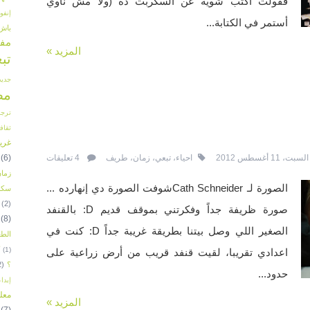
فقولت اكتب شوية عن السكربت ده (وﻷ مش ناوي
إنفو
أستمر في الكتابة...
باش
مفت
المزيد »
تب
جديد
مص
ترجم
ثقاف
غريب
(6)
السبت، 11 أغسطس 2012
احياء
،
تبعي
،
زمان
،
طريف
4 تعليقات
زما
الصورة لـ Cath Schneiderشوفت الصورة دي إنهارده ...
سكر
(2)
صورة ظريفة جداً وفكرتني بموقف قديم D: بالقنفد
(8)
الصغير اللي وصل بيتنا بطريقة غريبة جداً D: كنت في
الطع
(1)
اعدادي تقريبا، لقيت قنفد قريب من أرض زراعية على
؟
2)
حدود...
إبدا
معل
المزيد »
(7)