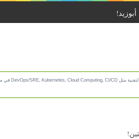
بوزيد‏!‏
DevOps/SRE في مدونتي التقنية
ين!