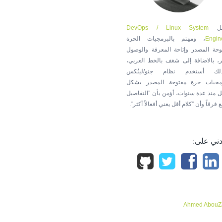
مل
DevOps / Linux System
Engin
، ومهتم بالبرمجيات الحرة
وحة المصدر وإتاحة المعرفة والوصول
ر، بالاضافة إلى شغف بالخط العربي،
لك أستخدم نظام جنو/لينُكس
مجيات حرة مفتوحة المصدر بشكل
ل منذ عدة سنوات، أؤمن بأن ”التفاصيل
 فرقاً وأن ”كلام أقل يعني أفعالاً أكثر“.
ني على:
Ahmed AbouZ