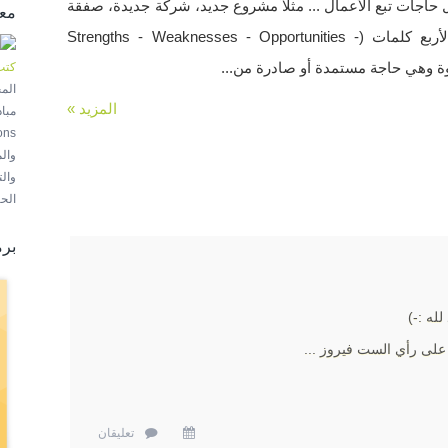
ل حاجات تبع الأعمال ... مثلاً مشروع جديد، شركة جديدة، صفقة
مع
جديدة! SWOT هي اختصار لأربع كلمات (Strengths - Weaknesses - Opportunities -
كتب
الم
المزيد »
ons
وال
وال
الحر
برم
لله :-)
على رأي الست فيروز ...
تعليقان