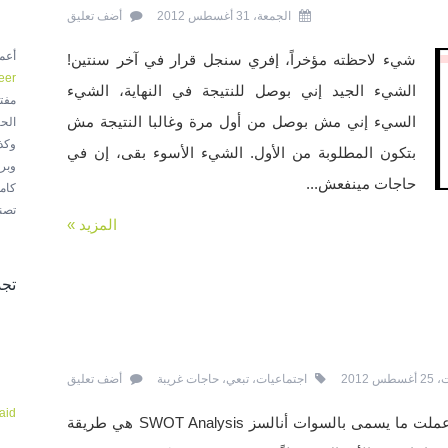
الجمعة، 31 أغسطس 2012
أضف تعليق
أع
شيء لاحظته مؤخراً، إفري سنجل قرار في آخر سنتين!
eer
الشيء الجيد إني بوصل للنتيجة في النهاية، الشيء
مفت
السيء إني مش بوصل من أول مرة وغالبا النتيجة مش
الح
وكذ
بتكون المطلوبة من الأول. الشيء الأسوء بقى، إن في
وبر
حاجات مينفعش...
كام
تصنع
المزيد »
تجد
س 2012
اجتماعيات
،
تبعي
،
حاجات غريبة
أضف تعليق
aid
من حوالي أربع سنين تقريباً، عملت ما يسمى بالسوات أنالسز SWOT Analysis هي طريقة