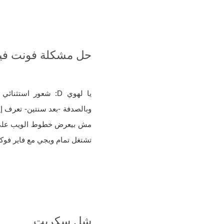
حل مشكلة فونت في
يا لهوي D: شعور ا
تشتغل تمام ويجي مع فاير ف
شل سكربت