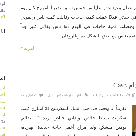
أو 
رمضان وعيد عدوا عليا من خمس سنين تقريباً! امبارح كان يوم
والم
 في حياتي فعلا! عملت كمية حاجات وقابلت كمية ناس رجعوني
أكثر
ابين ٦ لـ ١٢ سنة! وحصلت كمية حاجات في اليوم ده! ناس بقالي كتير جداً
أنا
جمعناش مع بعض بالشكل ده وبالروقان...
المزيد »
الت
Ca.
أجاز
اح
الأحد، 19 أغسطس 2012
باش
،
جنو/لينوكس
،
شل
تعليق واحد
مناس
تقريباً أنا وقعت في حب الشل السكربتنج D: امبارح كتبت
أحلا
أدب
سكربت بسيط خالص -وبدائي خالص برده D:- بقالي
(2)
يومين منشكح وليا مزاج أعمل حاجة جديدة انهارده،
المش
النها