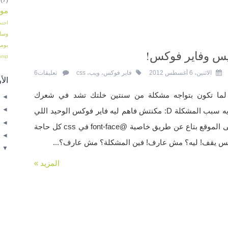
موا
اجتم
وسا
يومي
س وفاير فوكس!
pmp
الاثنين، 6 أغسطس 2012
فاير فوكس
،
ويب
،
css
تعليقات6
ال
ستثنائي لما تكون بتواجه مشكلة من سنتين خلتك تشد في شعرك
◄
◄
وبالصدفة -بعد سنتين- تعرف إيه سبب المشكلة D: مكنتش فاهم ليه فاير فوكس الوحيد اللي
◄
مش بيعرض خطوط الويب على الموقع بتاع عن طريق خاصية @font-face في css كل حاجة
◄
وكس يقف! ليه؟ مش عارف! فين المشكلة؟ مش عارف؟...
▼
◄
المزيد »
◄
◄
◄
▼