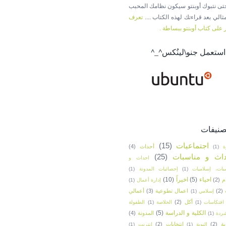
حتى نتبوك أوبنتو سيكون نظامك المحبب
ثالي بعد قراءتك لهذه الكتاب ....
تعرف
 على كتاب أوبنتو ببساطة .
 استعمل جنو\لينُكس^_^
صنيفات
اجتماعيات
(15)
أحداث
(4)
ة
(1)
داث و مناسبات
(25)
احداث و
بات، إسلاميات
(1)
إحصائيات المدونة
(1)
احياء
(5)
اخيراً
(10)
م
(2)
إدارة أعمال
(1)
(2)
اعمال تطوعية
(3)
أعمالي
إسلامي
(1)
أكل
(2)
افتكاسات
(1)
الخلاصة
(1)
الطفولة
الكلية و الدراسة
(5)
المدونة
(4)
ردة
(1)
ية
(2)
انتخابات
(2)
النوبة
(1)
انترنت
(1)