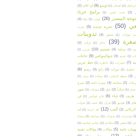
اوبنتو
(9)
أي كلام
(2)
جرافيك
(1)
أهداف
(1)
برامج حرة/
(2)
بحث علمي
(1)
وحة المصدر
(26)
بيئة
(4)
بلوجر
(1)
عي
(50)
تجربة جديدة
(5)
تجربة
تدوينات
تحفيز
(4)
ة، هوايات
(1)
غرة
(39)
تراث
(2)
تذكار
(1)
تصميم
(10)
تسلية
(4)
ة
(1)
تقرير
(1)
جنو/لينوكس
(9)
حاجات
جديد
(3)
ات
(1)
ة
(7)
خط عربي
حشرات
(1)
خاطرة
(1)
رسم
(8)
دورات
(2)
رائع
(3)
خطوط
(1)
ن
(3)
سطح المكتب
(1)
سعادة
(1)
سفر
(1)
بتات
(2)
سياسة
(4)
سيرة ذاتية
(2)
شرح
صور
شكراً
(2)
شل
(2)
شعر
(1)
صوتيات
(1)
غباء
(6)
طريف
(3)
فن
فاير فوكس
(1)
ام
(3)
فيديو
(2)
قرآن
(1)
قصة
(1)
قنوات
كتب
(12)
كاريكاتير
(2)
ليه
لغة عربية
(1)
(
مؤتمرات
(1)
مدونات
(1)
مسابقة
(1)
مشاع
مصر
(3)
عي
(1)
مطاعم
(1)
معايير قياسية
(1)
ومات عامة
(5)
مقالات تقنية
مقالات
(4)
ملخص
(13)
من هنا و هناك
(9)