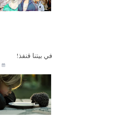
في بيتنا قنفذ!