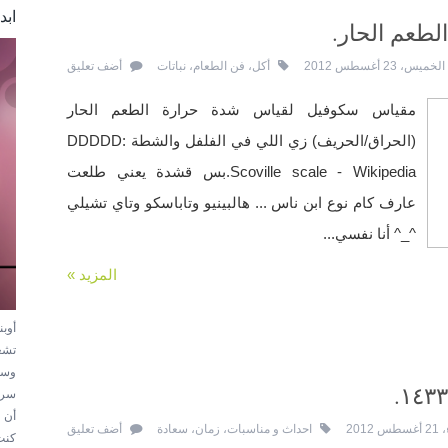
ابد
طعم الحار.
الخميس، 23 أغسطس 2012
أكل
،
فن الطعام
،
نباتات
أضف تعليق
مقياس سكوفيل لقياس شدة حرارة الطعم الحار
(الحراق/الحريف) زي اللي في الفلفل والشطة DDDDD:
Scoville scale - Wikipedia.بس قشدة يعني طلعت
عارف كام نوع ابن ناس ... هالبينيو وتاباسكو وتاي تشيلي
^_^ أنا نفسي...
المزيد »
أوب
تشغ
وسه
سري
أن 
 2012
احداث و مناسبات
،
زمان
،
سعادة
أضف تعليق
كنت