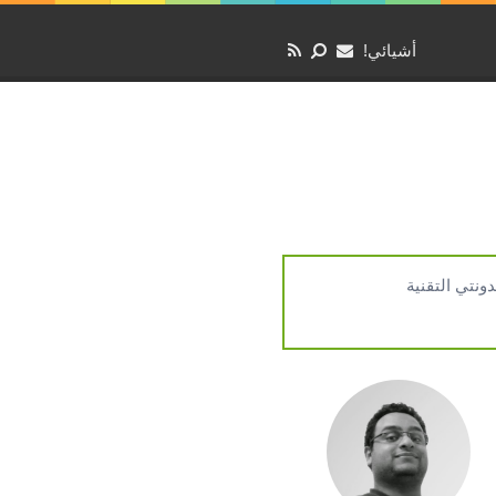
أشيائي!