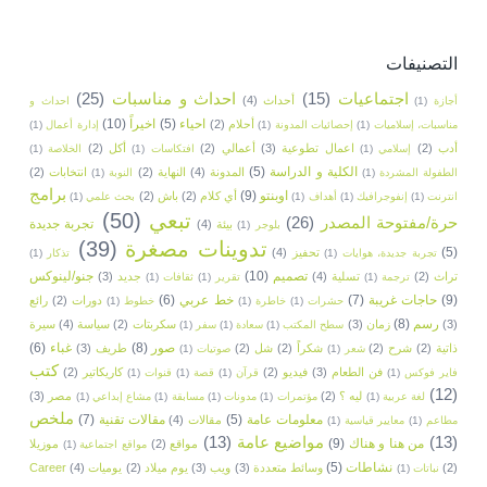
التصنيفات
اجتماعيات
(15)
احداث و مناسبات
(25)
أحداث
(4)
أجازة
(1)
احداث و
احياء
(5)
اخيراً
(10)
أحلام
(2)
مناسبات، إسلاميات
(1)
إحصائيات المدونة
(1)
إدارة أعمال
(1)
أدب
(2)
اعمال تطوعية
(3)
أعمالي
(2)
أكل
(2)
إسلامي
(1)
افتكاسات
(1)
الخلاصة
(1)
الكلية و الدراسة
(5)
المدونة
(4)
النهاية
(2)
انتخابات
(2)
الطفولة المشردة
(1)
النوبة
(1)
برامج
اوبنتو
(9)
أي كلام
(2)
باش
(2)
انترنت
(1)
إنفوجرافيك
(1)
أهداف
(1)
بحث علمي
(1)
تبعي
(50)
حرة/مفتوحة المصدر
(26)
تجربة جديدة
بيئة
(4)
بلوجر
(1)
تدوينات مصغرة
(39)
(5)
تحفيز
(4)
تجربة جديدة، هوايات
(1)
تذكار
(1)
تصميم
(10)
جنو/لينوكس
تراث
(2)
تسلية
(4)
جديد
(3)
ترجمة
(1)
تقرير
(1)
ثقافات
(1)
(9)
حاجات غريبة
(7)
خط عربي
(6)
دورات
(2)
رائع
حشرات
(1)
خاطرة
(1)
خطوط
(1)
رسم
(8)
(3)
زمان
(3)
سكربتات
(2)
سياسة
(4)
سيرة
سطح المكتب
(1)
سعادة
(1)
سفر
(1)
صور
(8)
غباء
(6)
ذاتية
(2)
شرح
(2)
شكراً
(2)
شل
(2)
طريف
(3)
شعر
(1)
صوتيات
(1)
كتب
فن الطعام
(3)
فيديو
(2)
كاريكاتير
(2)
فاير فوكس
(1)
قرآن
(1)
قصة
(1)
قنوات
(1)
(12)
ليه ؟
(2)
مصر
(3)
لغة عربية
(1)
مؤتمرات
(1)
مدونات
(1)
مسابقة
(1)
مشاع إبداعي
(1)
ملخص
معلومات عامة
(5)
مقالات تقنية
(7)
مقالات
(4)
مطاعم
(1)
معايير قياسية
(1)
(13)
مواضيع عامة
(13)
من هنا و هناك
(9)
مواقع
(2)
موزيلا
مواقع اجتماعية
(1)
نشاطات
(5)
(2)
وسائط متعددة
(3)
ويب
(3)
يوم ميلاد
(2)
يوميات
(4)
Career
نباتات
(1)