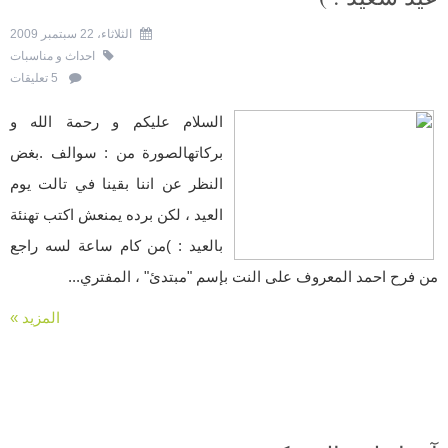
الثلاثاء، 22 سبتمبر 2009
احداث و مناسبات
5 تعليقات
السلام عليكم و رحمة الله و
بركاتهالصورة من : سوالف .بغض
النظر عن اننا بقينا في تالت يوم
العيد ، لكن برده يمنعش اكتب تهنئة
بالعيد : )من كام ساعة لسه راجع
من فرح احمد المعروف على النت بإسم "مبتدئ" ، المفتري...
المزيد »