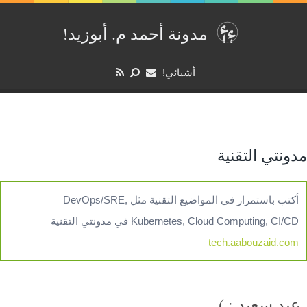
مدونة أحمد م. أبوزيد‏‫!‏
أشيائي!
مدونتي التقنية
أكتب باستمرار في المواضيع التقنية مثل DevOps/SRE,
Kubernetes, Cloud Computing, CI/CD في مدونتي التقنية
tech.aabouzaid.com
عيد سعيد : )