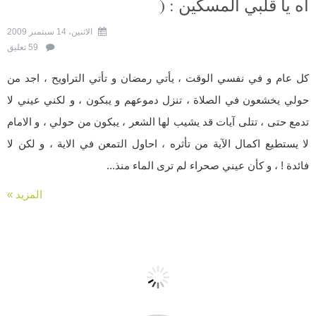
آه يا قلبي المسكين : (
الاثنين، 14 سبتمبر 2009
59 تعليق
كل عام و في نفسي الوقت ، يأتي رمضان و تأتي التراويح ، اجد من
حولي يخشعون في الصلاة ، تنزل دموعهم و يبكون ، و لكني عيني لا
تدمع حتى ، تتلى آيات قد يشيب لها الشعر ، يبكون من حولي ، و الامام
لا يستطيع اكمال الآية من تأثره ، احاول التمعن في الاية ، و لكن لا
فائدة ! ، و كأن عيني صحراء لم ترى الماء منذ...
المزيد »