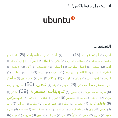
أنا استعمل جنو\لينُكس^_^
التصنيفات
اجتماعيات
(15)
احداث و مناسبات
(25)
أحداث
(4)
أجازة
(1)
احداث و
احياء
(5)
اخيراً
(10)
أحلام
(2)
مناسبات، إسلاميات
(1)
إحصائيات المدونة
(1)
إدارة أعمال
(1)
أدب
(2)
اعمال تطوعية
(3)
أعمالي
(2)
أكل
(2)
إسلامي
(1)
افتكاسات
(1)
الخلاصة
(1)
الكلية و الدراسة
(5)
المدونة
(4)
النهاية
(2)
انتخابات
(2)
الطفولة المشردة
(1)
النوبة
(1)
برامج
اوبنتو
(9)
أي كلام
(2)
باش
(2)
انترنت
(1)
إنفوجرافيك
(1)
أهداف
(1)
بحث علمي
(1)
تبعي
(50)
حرة/مفتوحة المصدر
(26)
تجربة جديدة
بيئة
(4)
بلوجر
(1)
تدوينات مصغرة
(39)
(5)
تحفيز
(4)
تجربة جديدة، هوايات
(1)
تذكار
(1)
تصميم
(10)
جنو/لينوكس
تراث
(2)
تسلية
(4)
جديد
(3)
ترجمة
(1)
تقرير
(1)
ثقافات
(1)
(9)
حاجات غريبة
(7)
خط عربي
(6)
دورات
(2)
رائع
حشرات
(1)
خاطرة
(1)
خطوط
(1)
رسم
(8)
(3)
زمان
(3)
سكربتات
(2)
سياسة
(4)
سيرة
سطح المكتب
(1)
سعادة
(1)
سفر
(1)
صور
(8)
غباء
(6)
ذاتية
(2)
شرح
(2)
شكراً
(2)
شل
(2)
طريف
(3)
شعر
(1)
صوتيات
(1)