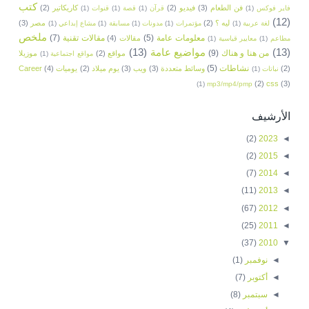
كتب
فن الطعام
(3)
فيديو
(2)
كاريكاتير
(2)
فاير فوكس
(1)
قرآن
(1)
قصة
(1)
قنوات
(1)
(12)
ليه ؟
(2)
مصر
(3)
لغة عربية
(1)
مؤتمرات
(1)
مدونات
(1)
مسابقة
(1)
مشاع إبداعي
(1)
ملخص
معلومات عامة
(5)
مقالات تقنية
(7)
مقالات
(4)
مطاعم
(1)
معايير قياسية
(1)
(13)
مواضيع عامة
(13)
من هنا و هناك
(9)
مواقع
(2)
موزيلا
مواقع اجتماعية
(1)
نشاطات
(5)
(2)
وسائط متعددة
(3)
ويب
(3)
يوم ميلاد
(2)
يوميات
(4)
Career
نباتات
(1)
(2)
css
(3)
(1)
mp3/mp4/pmp
الأرشيف
(2)
2023
◄
(2)
2015
◄
(7)
2014
◄
(11)
2013
◄
(67)
2012
◄
(25)
2011
◄
(37)
2010
▼
◄
نوفمبر
(1)
◄
أكتوبر
(7)
◄
سبتمبر
(8)