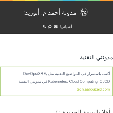
مدونة أحمد م. أبوزيد‏‫!‏
أشيائي!
مدونتي التقنية
أكتب باستمرار في المواضيع التقنية مثل DevOps/SRE,
Kubernetes, Cloud Computing, CI/CD في مدونتي التقنية
tech.aabouzaid.com
أهلا بالسمة الجديدة : )