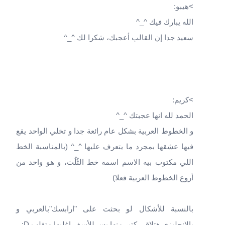
>هيبو:
الله يبارك فيك ^_^
سعيد جدا إن القالب أعجبك، شكرا لك ^_^
>كريم:
الحمد لله انها عجبتك ^_^
و الخطوط العربية بشكل عام رائعة جدا و تخلي الواحد يقع
فيها عشقها بمجرد ما يتعرف عليها ^_^ (بالمناسبة الخط
اللي مكتوب بيه الاسم اسمه خط الثُلُث، و هو واحد من
أروع الخطوط العربية فعلا)
بالنسبة للأشكال لو بحثت على "ارابسك"بالعربي و
بالانجليزي هتلاقي كتير منها بس للأسف اغلبها متقلب D: