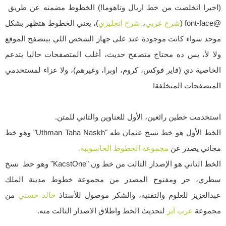
(اخيرا اتخلصت من خط اريال وتاهوما!) الخطوط مضمنه عن طريق
@font-face (
شرح عربي
،
شرح انجليزي
)، يعني الخطوط هتظهر بشكل
موحد سواء كانت موجودة عند على جهاز الشخص اللي بيتصفح الموقع
ولا ﻷ، بس ده محتاج متصفح حديث، أغلب المتصفحات حاليا بتدعم
الخاصية دي (فاير فوكس، كروم، اوبرا، وغيرهم)، ولا عزاء لمستخدمي
المتصفحات المتخلفة!
استخدمت خطين رائعين، الأول للعناوين والتاني للمتن.
الخط الأول هو خط نسخ عثمان طه "Uthman Taha Naskh" وهو خط
مجاني يصدر عن
مجموعة الخطوط الحاسوبية.
الخط التاني هو الإصدار التالت من خط ون "KacstOne" وهو خط نسخ
سطري، حر ومفتوح المصدر من مجموعة خطوط مدينة الملك
عبدالعزيز للعلوم والتقنية، والشكر موصول للأستاذ
خالد حسني
من
مجموعة
عرب آيز
لتحديث الخط واطلاق الاصدار التالت منه.