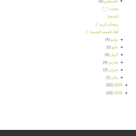
▼
أغسطس
(4)
نجحت ^_^
النتيجة!
رمضان كريم : )
أهلا بالسمة الجديدة : )
◄
يوليو
(4)
◄
مايو
(2)
◄
أبريل
(3)
◄
مارس
(4)
◄
فبراير
(3)
◄
يناير
(1)
(52)
2009
◄
(33)
2008
◄