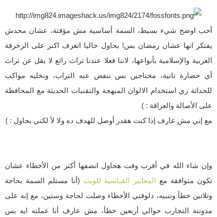
أحب اوضح شيء بسيط، السمة أساسية مش مؤقتة، عشان محدش
يفتكر انها عشان رمضان بس! بحاول حاليا اتعرف اكتر على الزخرفة
العربية والإسلامية بأنواعها، لاننا فعلا عندنا تراث رائع لا يقل عن تراث
أي حضارة تانية، محتاجين بس ننفض عنه التراب، ونخليه مواكب
للحداثة زي استخدام الالوان المبهجة والتقنيات الحديثة مع المحافظة
على الأصالة والعراقة : )
مع إني مش عارف إذا كنت هقدر أوصل للهدف ده ولا ﻷ لكني بحاول : )
وإن شاء الله في أقرب وقت هحاول انضفها أكتر من الأخطاء عشان
تكون متوافقة مع
المعايير القياسية للويب
(أنا مستلم السمة بحاجة
وتلاتين خطأ وتنبيه، دلوقتي الأخطاء وصلت لحاجة وستين، مع إنه على
مدونتة التجارب حوالي أربعين خطأ، مش عارف أنا عملته ايه بس