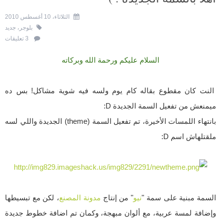
الثلاثاء، 10 أغسطس 2010
بلوجر
،
جديد
3 تعليقات
السلام عليكم ورحمة الله وبركاته
النت كان مقطوع بقاله كام يوم ولسه فيه شوية مشاكل! بس ده
ميمنعش من تفعيل السمة الجديدة D:
بانتهاء اللمسات الأخيرة، تم تفعيل السمة (theme) الجديدة واللي لسه
ملقتلهاش اسم D:
السمة مبنية على سمة "
نيو
" من إنتاج
مدونة المصنع
، لكن مع تبسيطها
وإضافة لمسة عربية، مع ألوان مبهجة، وكمان تم اضافة خطوط جديدة