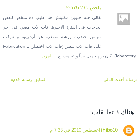
ملخص ١١\١١\٢٠١٢
بقالي حبه حلوين مكتبتش هنا! طيب ده ملخص لبعض
الحاجات في الفترة الأخيرة. فاب لاب مصر. في آخر
سبتمبر حضرت ورشة مصغرة عن أردوينو، واتعرفت
على فاب لاب مصر (فاب لاب اختصار لـ Fabrication
laboratory)، كان يوم جميل جداً واتعلمت بع…
المزيد.
«رسالة أحدث:التالي
السابق: رسالة أقدم»
هناك 3 تعليقات:
10 أغسطس 2010 في 7:33 م
iHibo