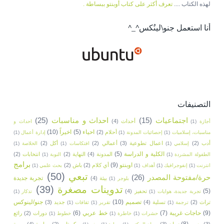
لهذه الكتاب ....
تعرف أكثر على كتاب أوبنتو ببساطة .
أنا استعمل جنو\لينُكس^_^
التصنيفات
اجتماعيات
(15)
احداث و مناسبات
(25)
أحداث
(4)
أجازة
(1)
احداث و
احياء
(5)
اخيراً
(10)
أحلام
(2)
مناسبات، إسلاميات
(1)
إحصائيات المدونة
(1)
إدارة أعمال
(1)
أدب
(2)
اعمال تطوعية
(3)
أعمالي
(2)
أكل
(2)
إسلامي
(1)
افتكاسات
(1)
الخلاصة
(1)
الكلية و الدراسة
(5)
المدونة
(4)
النهاية
(2)
انتخابات
(2)
الطفولة المشردة
(1)
النوبة
(1)
برامج
اوبنتو
(9)
أي كلام
(2)
باش
(2)
انترنت
(1)
إنفوجرافيك
(1)
أهداف
(1)
بحث علمي
(1)
تبعي
(50)
حرة/مفتوحة المصدر
(26)
تجربة جديدة
بيئة
(4)
بلوجر
(1)
تدوينات مصغرة
(39)
(5)
تحفيز
(4)
تجربة جديدة، هوايات
(1)
تذكار
(1)
تصميم
(10)
جنو/لينوكس
تراث
(2)
تسلية
(4)
جديد
(3)
ترجمة
(1)
تقرير
(1)
ثقافات
(1)
(9)
حاجات غريبة
(7)
خط عربي
(6)
دورات
(2)
رائع
حشرات
(1)
خاطرة
(1)
خطوط
(1)
رسم
(8)
(3)
زمان
(3)
سكربتات
(2)
سياسة
(4)
سيرة