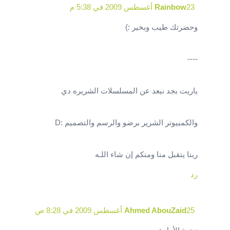
23 أغسطس 2009 في 5:38 م
Rainbow
وحضرتك طيب وبخير :)
----
ياريت بجد نبعد عن المسلسلات الشريره دي
والكمبيوتر الشرير برضو والرسم والتصميم :D
ربنا يتقبل منا ومنكم إن شاء اللـه
رد
25 أغسطس 2009 في 8:28 ص
Ahmed AbouZaid