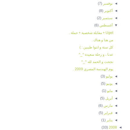
◄
نوفمبر
(7)
◄
أكتوبر
(8)
◄
سبتمبر
(2)
▼
أغسطس
(6)
Uget + مقابلة شخصية + حملة .
من هنا و هناك .
كل سنة و انتوا طيبين : )
عدنا ، و رحلة سعيدة ^_^
نجحت و الحمد لله ^_^
يوم الهندسة المصري 2009 .
◄
يوليو
(3)
◄
يونيو
(5)
◄
مايو
(1)
◄
أبريل
(5)
◄
مارس
(6)
◄
فبراير
(5)
◄
يناير
(1)
(33)
2008
◄