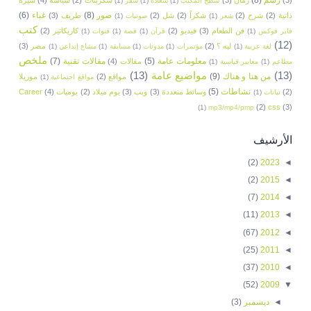
سطح المكتب
(1)
سعادة
(1)
سفر
(1)
صور
(8)
غباء
(6)
ذاتية
(2)
شرح
(2)
شكراً
(2)
شل
(2)
طريف
(3)
شعر
(1)
صوتيات
(1)
كتب
فن الطعام
(3)
فيديو
(2)
كاريكاتير
(2)
فاير فوكس
(1)
قرآن
(1)
قصة
(1)
قنوات
(1)
(12)
ليه ؟
(2)
مصر
(3)
لغة عربية
(1)
مؤتمرات
(1)
مدونات
(1)
مسابقة
(1)
مشاع إبداعي
(1)
ملخص
معلومات عامة
(5)
مقالات تقنية
(7)
مقالات
(4)
مطاعم
(1)
معايير قياسية
(1)
(13)
مواضيع عامة
(13)
من هنا و هناك
(9)
مواقع
(2)
موزيلا
مواقع اجتماعية
(1)
نشاطات
(5)
(2)
وسائط متعددة
(3)
ويب
(3)
يوم ميلاد
(2)
يوميات
(4)
Career
نباتات
(1)
(2)
css
(3)
(1)
mp3/mp4/pmp
الأرشيف
(2)
2023
◄
(2)
2015
◄
(7)
2014
◄
(11)
2013
◄
(67)
2012
◄
(25)
2011
◄
(37)
2010
◄
(52)
2009
▼
◄
ديسمبر
(3)