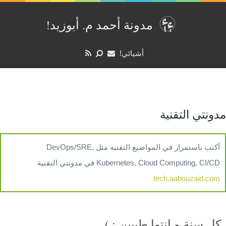
مدونة أحمد م. أبوزيد‏‫!‏
أشيائي!
مدونتي التقنية
أكتب باستمرار في المواضيع التقنية مثل DevOps/SRE,
Kubernetes, Cloud Computing, CI/CD في مدونتي التقنية
tech.aabouzaid.com
كل سنة و انتوا طيبين : )